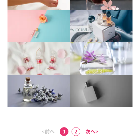
<前へ
次へ>
1
2