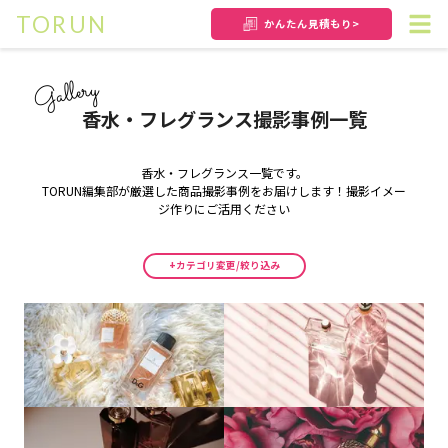
TORUN
かんたん
見積もり>
Gallery
香水・フレグランス撮影事例一覧
香水・フレグランス
一覧です。
TORUN編集部が厳選した商品撮影事例をお届けします！
撮影イメー
ジ作りにご活用ください
+カテゴリ変更/絞り込み