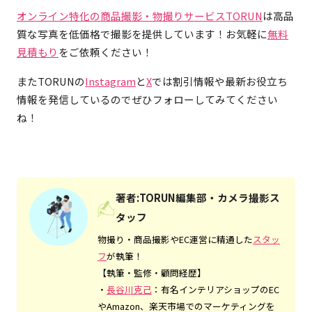
オンライン特化の商品撮影・物撮りサービスTORUN
は高品
質な写真を低価格で撮影を提供しています！お気軽に
無料
見積もり
をご依頼ください！
またTORUNの
Instagram
と
X
では割引情報や最新お役立ち
情報を発信しているのでぜひフォローしてみてください
ね！
著者:
TORUN編集部・カメラ撮影ス
タッフ
物撮り・商品撮影やEC運営に精通した
スタッ
フ
が執筆！
【執筆・監修・顧問経歴】
・
長谷川克己
：有名インテリアショップのEC
やAmazon、楽天市場でのマーケティングを