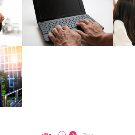
<前へ
1
2
次へ>