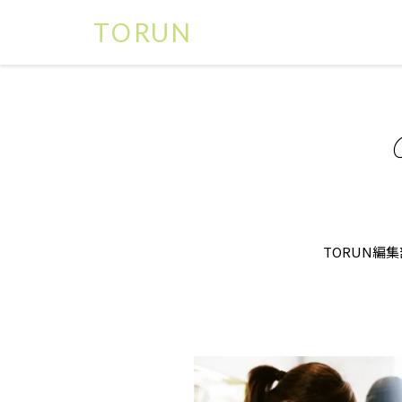
TORUN
G
TORUN編