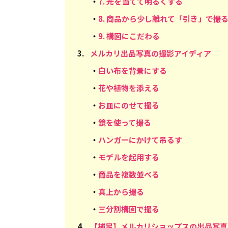
・
7. 光を当てて明るくする
・
8. 商品から少し離れて「引き」で撮
・
9. 構図にこだわる
3
.
メルカリ出品写真の撮影アイディア
・
白い布を背景にする
・
花や植物を添える
・
お皿にのせて撮る
・
鏡を使って撮る
・
ハンガーにかけて吊るす
・
モデルを起用する
・
商品を複数並べる
・
真上から撮る
・
三分割構図で撮る
4
.
【補足】メルカリショップスの出品写真