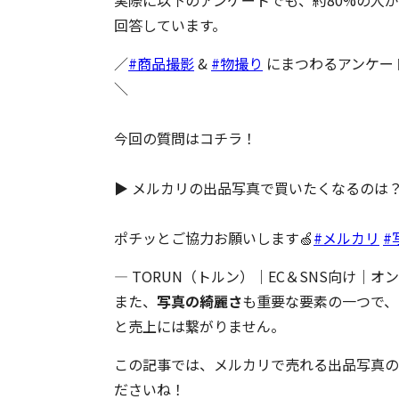
実際に以下のアンケートでも、約80%の人
回答しています。
／
#商品撮影
&
#物撮り
にまつわるアンケート
＼
今回の質問はコチラ！
▶︎ メルカリの出品写真で買いたくなるのは？
ポチッとご協力お願いします🍏
#メルカリ
#
— TORUN（トルン）｜EC＆SNS向け｜オンラ
また、
写真の綺麗さ
も重要な要素の一つで、
と売上には繋がりません。
この記事では、メルカリで売れる出品写真の
ださいね！