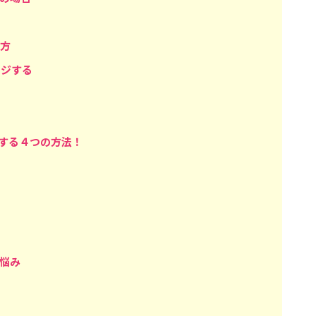
方
ージする
上する４つの方法！
悩み