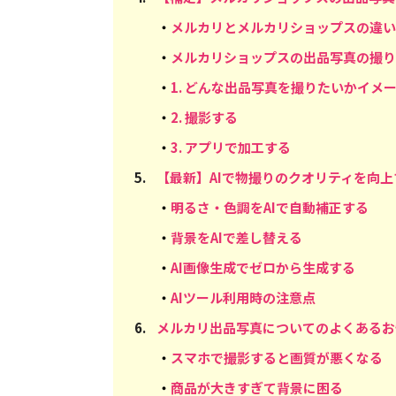
・
メルカリとメルカリショップスの違い
・
メルカリショップスの出品写真の撮り
・
1. どんな出品写真を撮りたいかイメ
・
2. 撮影する
・
3. アプリで加工する
5
.
【最新】AIで物撮りのクオリティを向
・
明るさ・色調をAIで自動補正する
・
背景をAIで差し替える
・
AI画像生成でゼロから生成する
・
AIツール利用時の注意点
6
.
メルカリ出品写真についてのよくあるお
・
スマホで撮影すると画質が悪くなる
・
商品が大きすぎて背景に困る