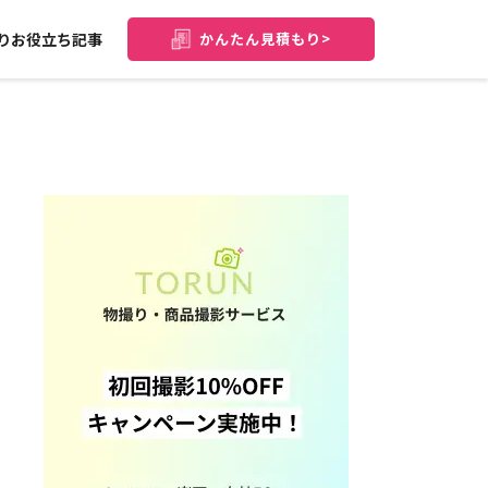
りお役立ち記事
かんたん
見積もり>