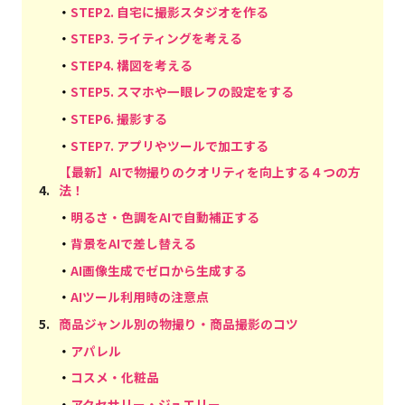
・
STEP2. 自宅に撮影スタジオを作る
・
STEP3. ライティングを考える
・
STEP4. 構図を考える
・
STEP5. スマホや一眼レフの設定をする
・
STEP6. 撮影する
・
STEP7. アプリやツールで加工する
【最新】AIで物撮りのクオリティを向上する４つの方
4
.
法！
・
明るさ・色調をAIで自動補正する
・
背景をAIで差し替える
・
AI画像生成でゼロから生成する
・
AIツール利用時の注意点
5
.
商品ジャンル別の物撮り・商品撮影のコツ
・
アパレル
・
コスメ・化粧品
・
アクセサリー・ジュエリー